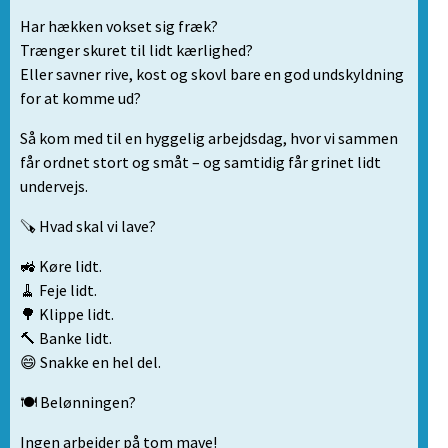
Har hækken vokset sig fræk?
Trænger skuret til lidt kærlighed?
Eller savner rive, kost og skovl bare en god undskyldning
for at komme ud?
Så kom med til en hyggelig arbejdsdag, hvor vi sammen
får ordnet stort og småt – og samtidig får grinet lidt
undervejs.
🪚 Hvad skal vi lave?
🚜 Køre lidt.
🧹 Feje lidt.
🌳 Klippe lidt.
🔨 Banke lidt.
😄 Snakke en hel del.
🍽️ Belønningen?
Ingen arbejder på tom mave!