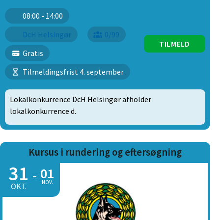
08:00 - 14:00
DcH Helsingør
0/99
TILMELD
Gratis
Tilmeldingsfrist 4. september
Lokalkonkurrence DcH Helsingør afholder
lokalkonkurrence d.
Kursus i rundering og eftersøgning
31
01
-
NOV.
OKT.