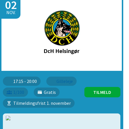
02
NOV.
17:15 - 20:00
Gilleleje
1/100
Gratis
TILMELD
Tilmeldingsfrist 1. november