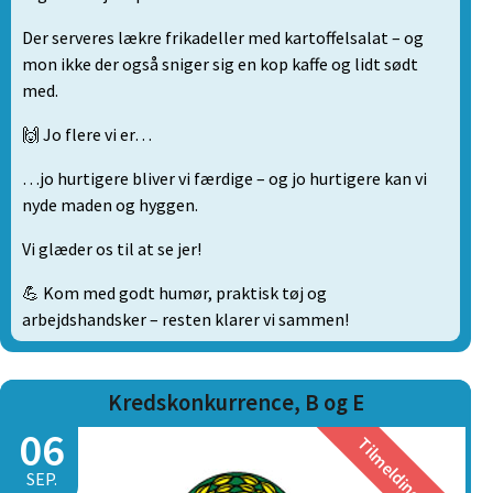
Der serveres lækre frikadeller med kartoffelsalat – og
mon ikke der også sniger sig en kop kaffe og lidt sødt
med.
🙌 Jo flere vi er…
…jo hurtigere bliver vi færdige – og jo hurtigere kan vi
nyde maden og hyggen.
Vi glæder os til at se jer!
💪 Kom med godt humør, praktisk tøj og
arbejdshandsker – resten klarer vi sammen!
Kredskonkurrence, B og E
06
Tilmelding er slut
SEP.