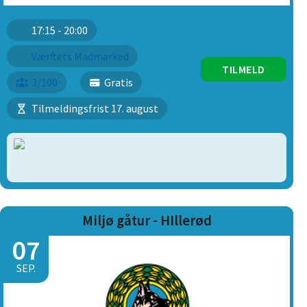
17:15 - 20:00
Værftets Madmarked
TILMELD
3/100
Gratis
Tilmeldingsfrist 17. august
Miljø gåtur - HIllerød
07
SEP.