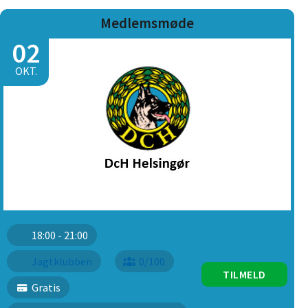
Medlemsmøde
02
OKT.
18:00 - 21:00
Jagtklubben
0/100
TILMELD
Gratis