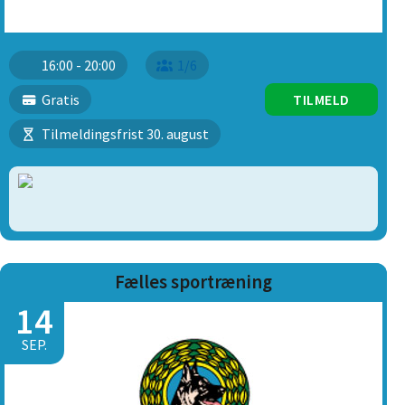
16:00 - 20:00
1/6
Gratis
TILMELD
Tilmeldingsfrist 30. august
Fælles sportræning
14
SEP.