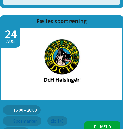
Fælles sportræning
24
AUG.
16:00 - 20:00
Spormarken
1/6
TILMELD