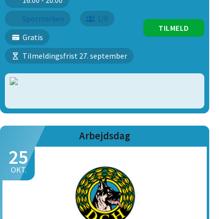
16:00 - 20:00
Spormarken
1/6
TILMELD
Gratis
Tilmeldingsfrist 27. september
Arbejdsdag
25
OKT.