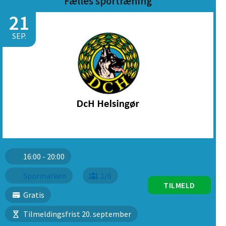
Fælles sportræning
21
SEP.
16:00 - 20:00
Spormarken
1/6
TILMELD
Gratis
Tilmeldingsfrist 20. september