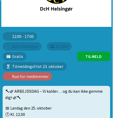
12:00 - 17:00
DcH Helsingør
0/1000
Gratis
TILMELD
Tilmeldingsfrist 23. oktober
Kun for medlemmer
🔨🌿 ARBEJDSDAG – Vi kalder… og du kan ikke gemme
dig! 🌿🔨
📅 Lørdag den 25. oktober
🕛 Kl. 12.00